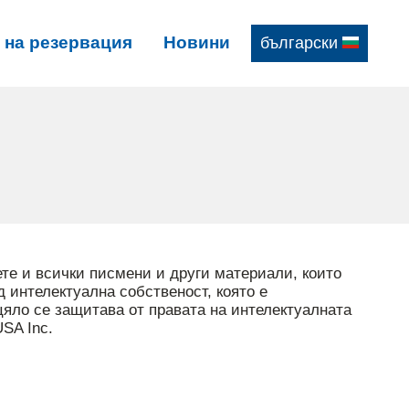
 на резервация
Новини
български
те и всички писмени и други материали, които
д интелектуална собственост, която е
цяло се защитава от правата на интелектуалната
USA Inc.